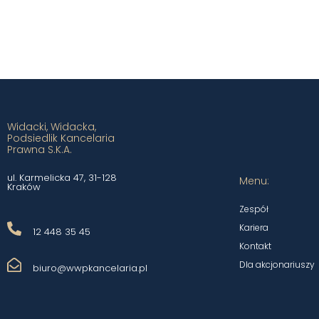
Widacki, Widacka,
Podsiedlik Kancelaria
Prawna S.K.A.
ul. Karmelicka 47, 31-128
Menu:
Kraków
Zespół
Kariera
12 448 35 45
Kontakt
Dla akcjonariuszy
biuro@wwpkancelaria.pl