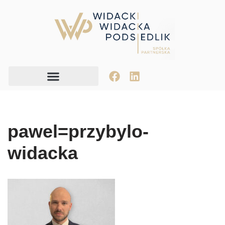
Przejdź
do
treści
pawel=przybylo-
widacka