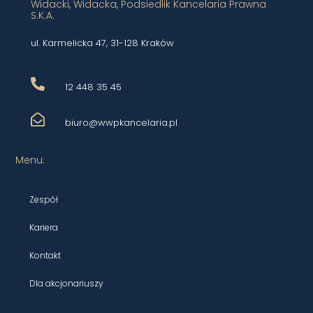
Widacki, Widacka, Podsiedlik Kancelaria Prawna
S.K.A.
ul. Karmelicka 47, 31-128 Kraków
12 448 35 45
biuro@wwpkancelaria.pl
Menu:
Zespół
Kariera
Kontakt
Dla akcjonariuszy