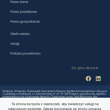
Prawo karne
Prawo podatkowe
Prawo gospodarcze
Strefa wiedzy
Usługi
Polityka prywatności
Do góry strony
Widacki, Widacka, Podsiedlik Kancelaria Prawna Spółka Komandytowo-Akcyjna
z siedzibą w Krakowie, ul. Karmelickiej nr 47, 31-128 Kraków, wpisana do rejestru
przedsiębiorców Krajowego Rejestru Sądowego przez Sąd Rejonowy dla
Krakowa – Śródmieścia w Krakowie, XI Wydział Gospodarczy Krajowego
Rejestru Sądowego pod numerem KRS 0000956030, posiadającej NIP:
Ta strona korzysta z ciasteczek, aby świadczyć usługi na
6762472344, REGON: 123034920, o kapitale zakładowym 50.000,00 zł,
wpłaconym w całości.
najwyższym poziomie. Dalsze korzystanie ze strony oznacza,